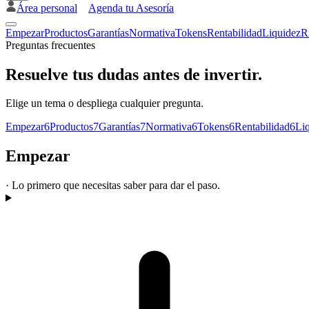
Área personal
Agenda tu Asesoría
Empezar
Productos
Garantías
Normativa
Tokens
Rentabilidad
Liquidez
R
Preguntas frecuentes
Resuelve tus dudas antes de invertir.
Elige un tema o despliega cualquier pregunta.
Empezar
6
Productos
7
Garantías
7
Normativa
6
Tokens
6
Rentabilidad
6
Li
Empezar
·
Lo primero que necesitas saber para dar el paso.