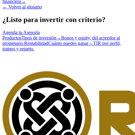
financiera
→
←
Volver al glosario
¿Listo para invertir con criterio?
Agenda tu Asesoría
Productos
Tipos de inversión
→
Bonos y equity, del acreedor al
propietario.
Rentabilidad
Cuánto puedes ganar
→
TIR por perfil,
tramos y reparto.