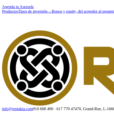
Agenda tu Asesoría
Productos
Tipos de inversión
→
Bonos y equity, del acreedor al propiet
info@rentakia.com
910 600 490
·
617 770 474
70, Grand-Rue, L-16