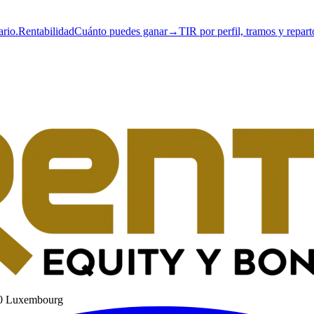
ario.
Rentabilidad
Cuánto puedes ganar
→
TIR por perfil, tramos y repart
60 Luxembourg