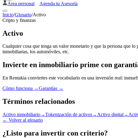
Área personal
Agenda tu Asesoría
Inicio
/
Glosario
/
Activo
Cripto y finanzas
Activo
Cualquier cosa que tenga un valor monetario y que la persona que lo pos
inmobiliarias, los automóviles, etc.
Invierte en inmobiliario prime con garantí
En Rentakia conviertes este vocabulario en una inversión real: inmueb
Cómo funciona →
Garantías →
Términos relacionados
Activo inmobiliario
→
Tokenización de activos
→
Activo digital
→
Acti
←
Volver al glosario
¿Listo para invertir con criterio?