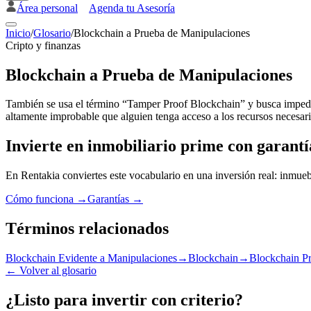
Área personal
Agenda tu Asesoría
Inicio
/
Glosario
/
Blockchain a Prueba de Manipulaciones
Cripto y finanzas
Blockchain a Prueba de Manipulaciones
También se usa el término “Tamper Proof Blockchain” y busca impedir
altamente improbable que alguien tenga acceso a los recursos necesar
Invierte en inmobiliario prime con garantí
En Rentakia conviertes este vocabulario en una inversión real: inmueb
Cómo funciona →
Garantías →
Términos relacionados
Blockchain Evidente a Manipulaciones
→
Blockchain
→
Blockchain Pr
←
Volver al glosario
¿Listo para invertir con criterio?