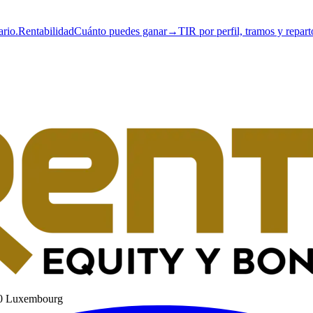
ario.
Rentabilidad
Cuánto puedes ganar
→
TIR por perfil, tramos y repart
60 Luxembourg