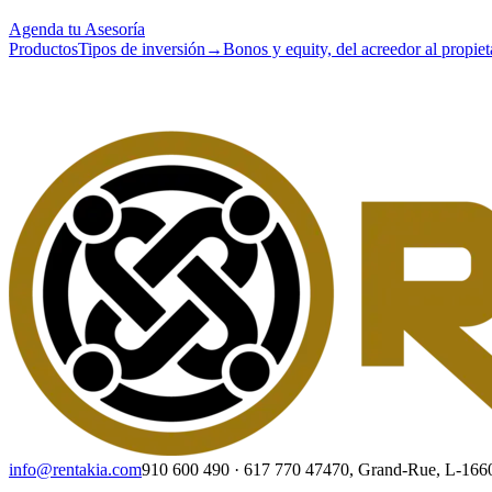
Agenda tu Asesoría
Productos
Tipos de inversión
→
Bonos y equity, del acreedor al propiet
info@rentakia.com
910 600 490
·
617 770 474
70, Grand-Rue, L-16