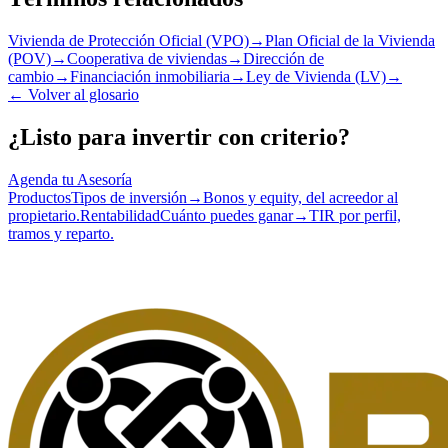
Vivienda de Protección Oficial (VPO)
→
Plan Oficial de la Vivienda
(POV)
→
Cooperativa de viviendas
→
Dirección de
cambio
→
Financiación inmobiliaria
→
Ley de Vivienda (LV)
→
←
Volver al glosario
¿Listo para invertir con criterio?
Agenda tu Asesoría
Productos
Tipos de inversión
→
Bonos y equity, del acreedor al
propietario.
Rentabilidad
Cuánto puedes ganar
→
TIR por perfil,
tramos y reparto.