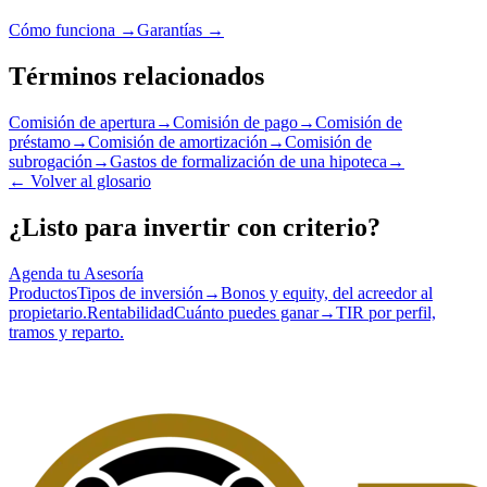
Cómo funciona →
Garantías →
Términos relacionados
Comisión de apertura
→
Comisión de pago
→
Comisión de
préstamo
→
Comisión de amortización
→
Comisión de
subrogación
→
Gastos de formalización de una hipoteca
→
←
Volver al glosario
¿Listo para invertir con criterio?
Agenda tu Asesoría
Productos
Tipos de inversión
→
Bonos y equity, del acreedor al
propietario.
Rentabilidad
Cuánto puedes ganar
→
TIR por perfil,
tramos y reparto.