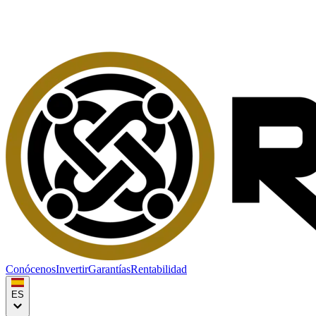
Conócenos
Invertir
Garantías
Rentabilidad
ES