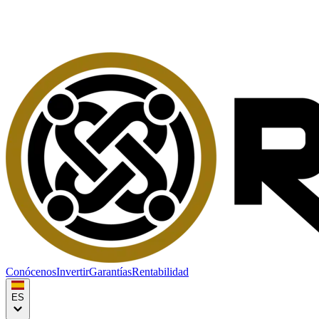
Conócenos
Invertir
Garantías
Rentabilidad
ES