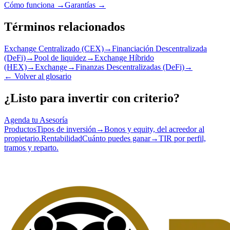
Cómo funciona →
Garantías →
Términos relacionados
Exchange Centralizado (CEX)
→
Financiación Descentralizada
(DeFi)
→
Pool de liquidez
→
Exchange Híbrido
(HEX)
→
Exchange
→
Finanzas Descentralizadas (DeFi)
→
←
Volver al glosario
¿Listo para invertir con criterio?
Agenda tu Asesoría
Productos
Tipos de inversión
→
Bonos y equity, del acreedor al
propietario.
Rentabilidad
Cuánto puedes ganar
→
TIR por perfil,
tramos y reparto.