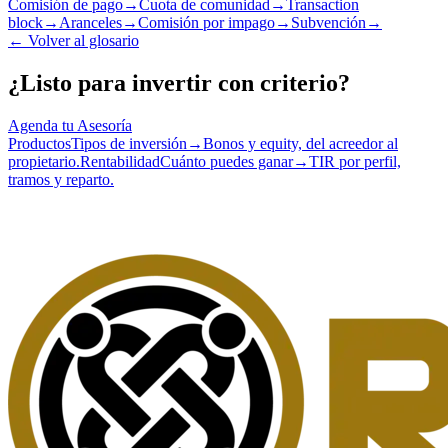
Comisión de pago
→
Cuota de comunidad
→
Transaction
block
→
Aranceles
→
Comisión por impago
→
Subvención
→
←
Volver al glosario
¿Listo para invertir con criterio?
Agenda tu Asesoría
Productos
Tipos de inversión
→
Bonos y equity, del acreedor al
propietario.
Rentabilidad
Cuánto puedes ganar
→
TIR por perfil,
tramos y reparto.