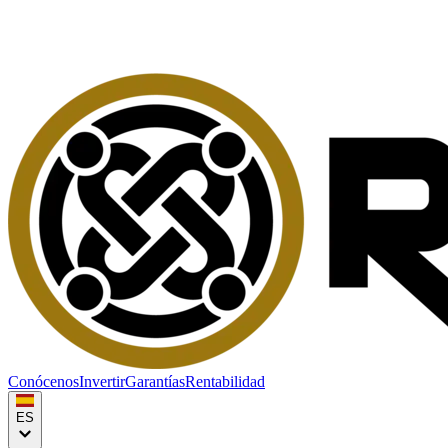
Conócenos
Invertir
Garantías
Rentabilidad
ES