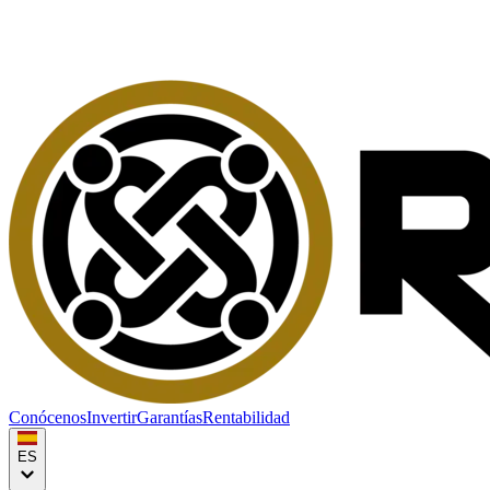
Conócenos
Invertir
Garantías
Rentabilidad
ES