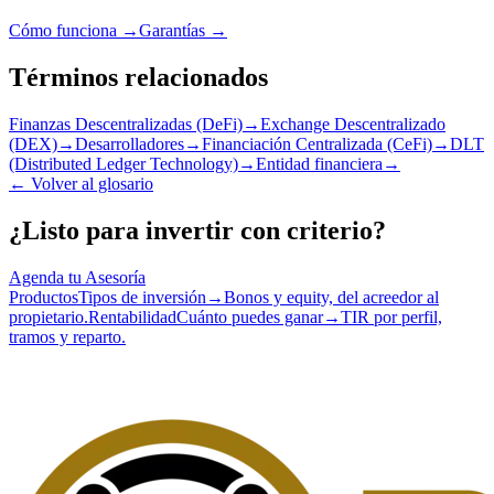
Cómo funciona →
Garantías →
Términos relacionados
Finanzas Descentralizadas (DeFi)
→
Exchange Descentralizado
(DEX)
→
Desarrolladores
→
Financiación Centralizada (CeFi)
→
DLT
(Distributed Ledger Technology)
→
Entidad financiera
→
←
Volver al glosario
¿Listo para invertir con criterio?
Agenda tu Asesoría
Productos
Tipos de inversión
→
Bonos y equity, del acreedor al
propietario.
Rentabilidad
Cuánto puedes ganar
→
TIR por perfil,
tramos y reparto.