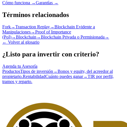
Cómo funciona →
Garantías →
Términos relacionados
Fork
→
Transaction Replay
→
Blockchain Evidente a
Manipulaciones
→
Proof of Importance
(PoI)
→
Blockchain
→
Blockchain Privada o Permisionada
→
←
Volver al glosario
¿Listo para invertir con criterio?
Agenda tu Asesoría
Productos
Tipos de inversión
→
Bonos y equity, del acreedor al
propietario.
Rentabilidad
Cuánto puedes ganar
→
TIR por perfil,
tramos y reparto.