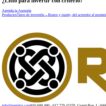
¿Listo para invertir con criterio?
Agenda tu Asesoría
Productos
Tipos de inversión
→
Bonos y equity, del acreedor al propiet
info@rentakia.com
910 600 490
·
617 770 474
70, Grand-Rue, L-16