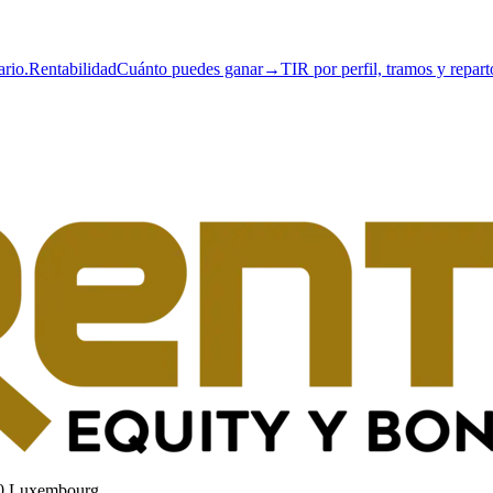
ario.
Rentabilidad
Cuánto puedes ganar
→
TIR por perfil, tramos y repart
60 Luxembourg