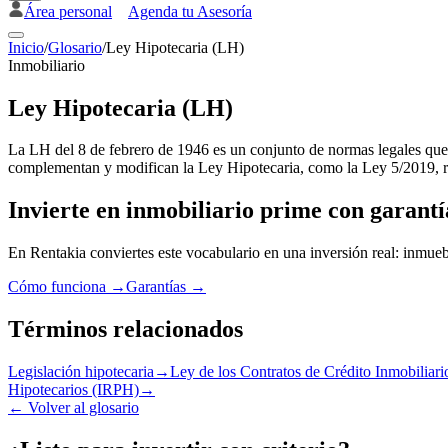
Área personal
Agenda tu Asesoría
Inicio
/
Glosario
/
Ley Hipotecaria (LH)
Inmobiliario
Ley Hipotecaria (LH)
La LH del 8 de febrero de 1946 es un conjunto de normas legales que 
complementan y modifican la Ley Hipotecaria, como la Ley 5/2019, re
Invierte en inmobiliario prime con garantí
En Rentakia conviertes este vocabulario en una inversión real: inmueb
Cómo funciona →
Garantías →
Términos relacionados
Legislación hipotecaria
→
Ley de los Contratos de Crédito Inmobiliar
Hipotecarios (IRPH)
→
←
Volver al glosario