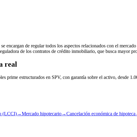
se encargan de regular todos los aspectos relacionados con el mercado
guladora de los contratos de crédito inmobiliario, que busca mayor pr
a real
les prime estructurados en SPV, con garantía sobre el activo, desde 1.0
io (LCCI)
→
Mercado hipotecario
→
Cancelación económica de hipoteca