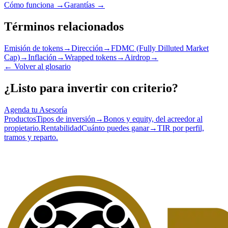
Cómo funciona →
Garantías →
Términos relacionados
Emisión de tokens
→
Dirección
→
FDMC (Fully Dilluted Market
Cap)
→
Inflación
→
Wrapped tokens
→
Airdrop
→
←
Volver al glosario
¿Listo para invertir con criterio?
Agenda tu Asesoría
Productos
Tipos de inversión
→
Bonos y equity, del acreedor al
propietario.
Rentabilidad
Cuánto puedes ganar
→
TIR por perfil,
tramos y reparto.