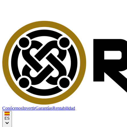
Conócenos
Invertir
Garantías
Rentabilidad
ES