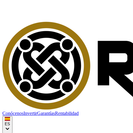
Conócenos
Invertir
Garantías
Rentabilidad
ES