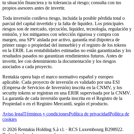
tu situación financiera y tu tolerancia al riesgo; consulta con tus
propios asesores antes de invertir.
Toda inversión conlleva riesgo, incluida la posible pérdida total o
parcial del capital invertido y la falta de liquidez. Los principales
riesgos son de mercado, ejecución, liquidez, tecnología, regulación y
emisión, y los mitigamos con selección rigurosa y compra con
margen, una SPV aislada por activo, garantía real (hipoteca de
primer rango o propiedad del inmueble) y el registro de los tokens
en la ERIR. Las rentabilidades estimadas no están garantizadas y los
resultados pasados no garantizan rendimientos futuros. Antes de
invertir, lee con detenimiento la documentación y los riesgos
asociados a cada proyecto.
Rentakia opera bajo el marco normativo español y europeo
aplicable. Cada proyecto de inversión es validado por una ESI
(Empresa de Servicios de Inversión) inscrita en la CNMV, y los
security tokens se registran en una ERIR supervisada por la CNMV.
La garantía de cada inversión queda inscrita en el Registro de la
Propiedad o en el Registro Mercantil, según el producto.
Aviso legal
Términos y condiciones
Política de privacidad
Política de
cookies
© 2026 Rentakia Holding S.à r.l. · RCS Luxembourg B298922.