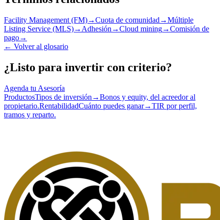
Facility Management (FM)
→
Cuota de comunidad
→
Múltiple
Listing Service (MLS)
→
Adhesión
→
Cloud mining
→
Comisión de
pago
→
←
Volver al glosario
¿Listo para invertir con criterio?
Agenda tu Asesoría
Productos
Tipos de inversión
→
Bonos y equity, del acreedor al
propietario.
Rentabilidad
Cuánto puedes ganar
→
TIR por perfil,
tramos y reparto.