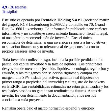
4,9
·
36
reseñas
Trustpilot
Este sitio es operado por
Rentakia Holding S.à r.l.
(sociedad matriz
del grupo), RCS Luxembourg B298922 y domicilio en 70, Grand-
Rue, L-1660 Luxembourg. La información publicada tiene carácter
informativo y no constituye asesoramiento financiero, fiscal ni legal,
ni una oferta o recomendación de inversión. Eres el único
responsable de determinar si una inversión se ajusta a tus objetivos,
tu situación financiera y tu tolerancia al riesgo; consulta con tus
propios asesores antes de invertir.
Toda inversión conlleva riesgo, incluida la posible pérdida total o
parcial del capital invertido y la falta de liquidez. Los principales
riesgos son de mercado, ejecución, liquidez, tecnología, regulación y
emisión, y los mitigamos con selección rigurosa y compra con
margen, una SPV aislada por activo, garantía real (hipoteca de
primer rango o propiedad del inmueble) y el registro de los tokens
en la ERIR. Las rentabilidades estimadas no están garantizadas y los
resultados pasados no garantizan rendimientos futuros. Antes de
invertir, lee con detenimiento la documentación y los riesgos
asociados a cada proyecto.
Rentakia opera bajo el marco normativo español y europeo