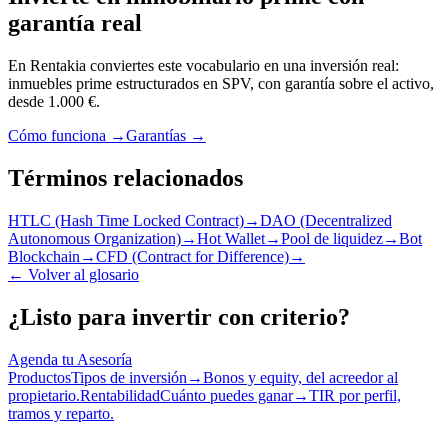
garantía real
En Rentakia conviertes este vocabulario en una inversión real:
inmuebles prime estructurados en SPV, con garantía sobre el activo,
desde 1.000 €.
Cómo funciona →
Garantías →
Términos relacionados
HTLC (Hash Time Locked Contract)
→
DAO (Decentralized
Autonomous Organization)
→
Hot Wallet
→
Pool de liquidez
→
Bot
Blockchain
→
CFD (Contract for Difference)
→
←
Volver al glosario
¿Listo para invertir con criterio?
Agenda tu Asesoría
Productos
Tipos de inversión
→
Bonos y equity, del acreedor al
propietario.
Rentabilidad
Cuánto puedes ganar
→
TIR por perfil,
tramos y reparto.