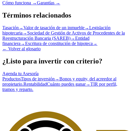
Cómo funciona →
Garantías →
Términos relacionados
Tasación
→
Valor de tasación de un inmueble
→
Legislación
hipotecaria
→
Sociedad de Gestión de Activos de Procedentes de la
Reestructuración Bancaria (SAREB)
→
Entidad
financiera
→
Escritura de constitución de hipoteca
→
←
Volver al glosario
¿Listo para invertir con criterio?
Agenda tu Asesoría
Productos
Tipos de inversión
→
Bonos y equity, del acreedor al
propietario.
Rentabilidad
Cuánto puedes ganar
→
TIR por perfil,
tramos y reparto.