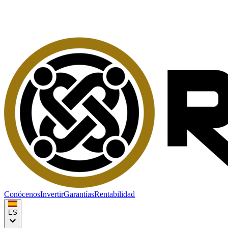
Conócenos
Invertir
Garantías
Rentabilidad
ES