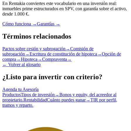
En Rentakia conviertes este vocabulario en una inversión real:
inmuebles prime estructurados en SPV, con garantía sobre el activo,
desde 1.000 €.
Cómo funciona →
Garantías →
Términos relacionados
Pactos sobre cesión y subrogación
→
Comisión de
subrogación
→
Escritura de constitución de hipoteca
→
Opción de
compra
→
Hipoteca
→
Compraventa
→
←
Volver al glosario
¿Listo para invertir con criterio?
Agenda tu Asesoría
Productos
Tipos de inversión
→
Bonos y equity, del acreedor al
propietario.
Rentabilidad
Cuánto puedes ganar
→
TIR por perfil,
tramos y reparto.