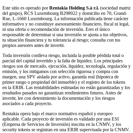
Este sitio es operado por
Rentakia Holding S.à r.l.
(sociedad matriz
del grupo), RCS Luxembourg B298922 y domicilio en 70, Grand-
Rue, L-1660 Luxembourg. La información publicada tiene carácter
informativo y no constituye asesoramiento financiero, fiscal ni legal,
ni una oferta o recomendación de inversión. Eres el único
responsable de determinar si una inversión se ajusta a tus objetivos,
tu situación financiera y tu tolerancia al riesgo; consulta con tus
propios asesores antes de invertir.
Toda inversión conlleva riesgo, incluida la posible pérdida total o
parcial del capital invertido y la falta de liquidez. Los principales
riesgos son de mercado, ejecución, liquidez, tecnología, regulación y
emisión, y los mitigamos con selección rigurosa y compra con
margen, una SPV aislada por activo, garantía real (hipoteca de
primer rango o propiedad del inmueble) y el registro de los tokens
en la ERIR. Las rentabilidades estimadas no están garantizadas y los
resultados pasados no garantizan rendimientos futuros. Antes de
invertir, lee con detenimiento la documentación y los riesgos
asociados a cada proyecto.
Rentakia opera bajo el marco normativo español y europeo
aplicable. Cada proyecto de inversión es validado por una ESI
(Empresa de Servicios de Inversión) inscrita en la CNMV, y los
security tokens se registran en una ERIR supervisada por la CNMV.