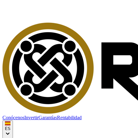
Conócenos
Invertir
Garantías
Rentabilidad
ES