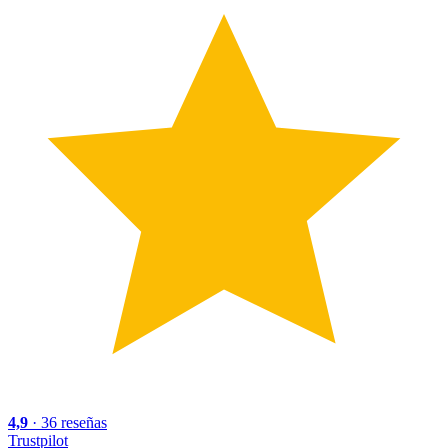
4,9
·
36
reseñas
Trustpilot